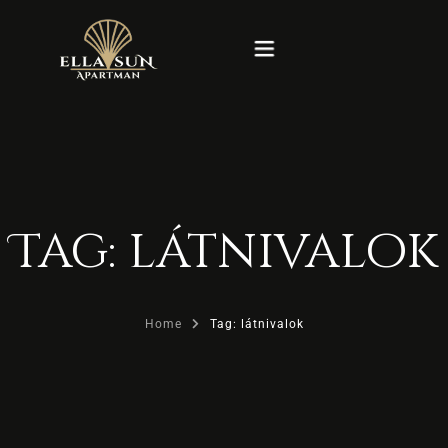
Kezdőlap
Rólunk
Tag: látnivalok
Szobák
Blog
Home
Tag: látnivalok
Képek
Kapcsolat