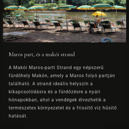
Maros part, és a makói strand
A Makói Maros-parti Strand egy népszerű
fürdőhely Makón, amely a Maros folyó partján
Bejelentkezés
található. A strand ideális helyszín a
kikapcsolódásra és a fürdőzésre a nyári
hónapokban, ahol a vendégek élvezhetik a
Kijelentkezés
100
természetes környezetet és a frissítő víz hűsítő
hatását.
Felnőttek
Gyermekek