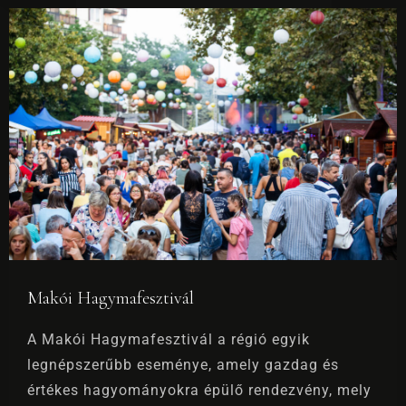
1
0
KERESÉS
Makói Hagymafesztivál
A Makói Hagymafesztivál a régió egyik
legnépszerűbb eseménye, amely gazdag és
értékes hagyományokra épülő rendezvény, mely