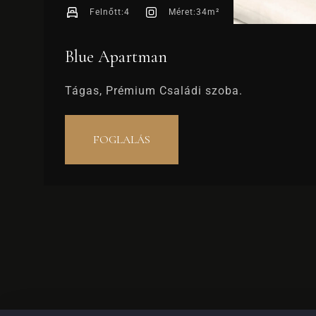
Felnőtt:
4
Méret:
34m²
Blue Apartman
Tágas, Prémium Családi szoba.
FOGLALÁS