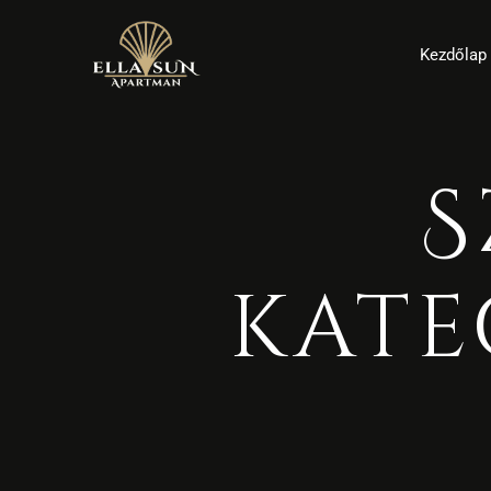
Kezdőlap
S
kate