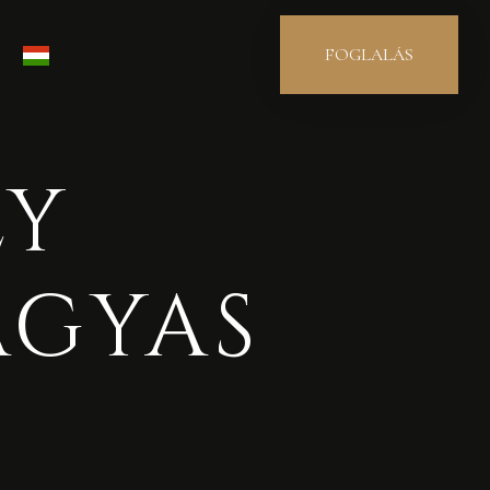
FOGLALÁS
ly
ágyas