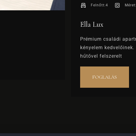
Bejelentkezés
Felnőtt:
4
Méret
Ella Lux
Kijelentkezés
100
Prémium családi apart
kényelem kedvelőinek. 
Felnőttek
Gyermekek
hűtővel felszerelt
1
0
FOGLALÁS
KERESÉS