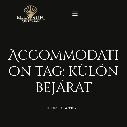
Kezdőlap
Accommodati
Rólunk
on Tag:
külön
Szobák
bejárat
Blog
Képek
Home
Archives
Kapcsolat