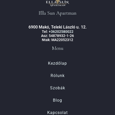
Felnőttek
Gyermekek
1
0
Ella Sun Apartman
6900 Makó, Teleki László u. 12.
KERESÉS
Tel:
+36202580022
Asz: 54878932-1-26
Ntak: MA22052312
Menu
Kezdőlap
Rólunk
Szobák
Blog
Kapcsolat