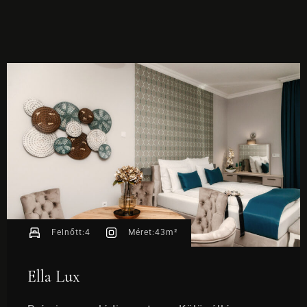
FOGLALÁS
Felnőtt:
4
Méret:
43m²
Ella Lux