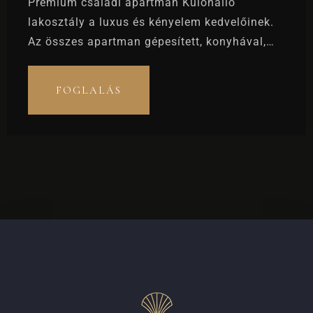
Prémium családi apartman Különálló
lakosztály a luxus és kényelem kedvelőinek.
Az összes apartman gépesített, konyhával,
hűtővel felszerelt
FOGLALÁS
Bejelentkezés
Kijelentkezés
100