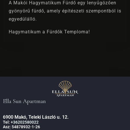
A Makói Hagymatikum Fürdő egy lenyűgözően
gyönyörű fürdő, amely építészeti szempontból is
egyedülálló.
Hagymatikum a Fürdők Temploma!
Bejelentkezés
Kijelentkezés
100
Felnőttek
Gyermekek
Ella Sun Apartman
1
0
6900 Makó, Teleki László u. 12.
Tel:
+36202580022
KERESÉS
Asz: 54878932-1-26