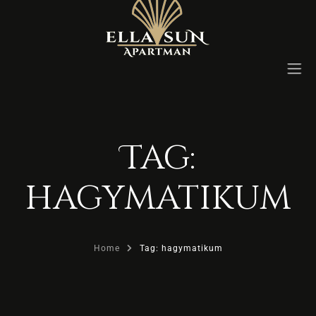
Tag:
Kezdőlap
hagymatikum
Rólunk
Szobák
Home
Tag: hagymatikum
Blog
Képek